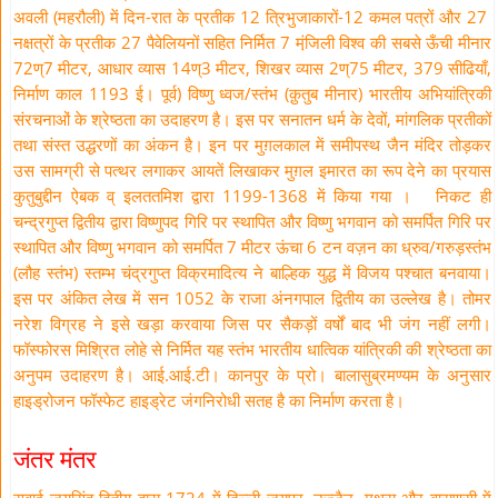
अवली (महरौली) में दिन-रात के प्रतीक 12 त्रिभुजाकारों-12 कमल पत्रों और 27
नक्षत्रों के प्रतीक 27 पैवेलियनों सहित निर्मित 7 मंजि़ली विश्व की सबसे ऊँची मीनार
72ण्7 मीटर, आधार व्यास 14ण्3 मीटर, शिखर व्यास 2ण्75 मीटर, 379 सीढियाँ,
निर्माण काल 1193 ई। पूर्व) विष्णु ध्वज/स्तंभ (क़ुतुब मीनार) भारतीय अभियांत्रिकी
संरचनाओं के श्रेष्ठता का उदाहरण है। इस पर सनातन धर्म के देवों, मांगलिक प्रतीकों
तथा संस्त उद्धरणों का अंकन है। इन पर मुग़लकाल में समीपस्थ जैन मंदिर तोड़कर
उस सामग्री से पत्थर लगाकर आयतें लिखाकर मुग़ल इमारत का रूप देने का प्रयास
कुतुबुद्दीन ऐबक व् इलततमिश द्वारा 1199-1368 में किया गया । निकट ही
चन्द्रगुप्त द्वितीय द्वारा विष्णुपद गिरि पर स्थापित और विष्णु भगवान को समर्पित गिरि पर
स्थापित और विष्णु भगवान को समर्पित 7 मीटर ऊंचा 6 टन वज़न का ध्रुव/गरुड़स्तंभ
(लौह स्तंभ) स्तम्भ चंद्रगुप्त विक्रमादित्य ने बाल्हिक युद्ध में विजय पश्चात बनवाया।
इस पर अंकित लेख में सन 1052 के राजा अंनगपाल द्वितीय का उल्लेख है। तोमर
नरेश विग्रह ने इसे खड़ा करवाया जिस पर सैकड़ों वर्षों बाद भी जंग नहीं लगी।
फॉस्फोरस मिश्रित लोहे से निर्मित यह स्तंभ भारतीय धात्विक यांत्रिकी की श्रेष्ठता का
अनुपम उदाहरण है। आई.आई.टी। कानपुर के प्रो। बालासुब्रमण्यम के अनुसार
हाइड्रोजन फॉस्फेट हाइड्रेट जंगनिरोधी सतह है का निर्माण करता है।
जंतर मंतर