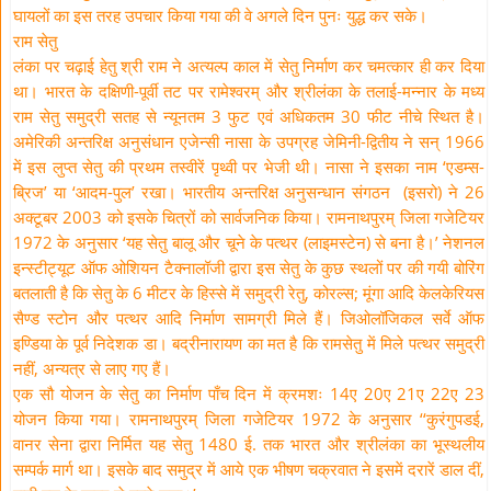
घायलों का इस तरह उपचार किया गया की वे अगले दिन पुनः युद्ध कर सके।
राम सेतु
लंका पर चढ़ाई हेतु श्री राम ने अत्यल्प काल में सेतु निर्माण कर चमत्कार ही कर दिया
था। भारत के दक्षिणी-पूर्वी तट पर रामेश्वरम् और श्रीलंका के तलाई-मन्नार के मध्य
राम सेतु समुद्री सतह से न्यूनतम 3 फुट एवं अधिकतम 30 फीट नीचे स्थित है।
अमेरिकी अन्तरिक्ष अनुसंधान एजेन्सी नासा के उपग्रह जेमिनी-द्वितीय ने सन् 1966
में इस लुप्त सेतु की प्रथम तस्वीरें पृथ्वी पर भेजी थी। नासा ने इसका नाम ‘एडम्स-
ब्रिज’ या ‘आदम-पुल’ रखा। भारतीय अन्तरिक्ष अनुसन्धान संगठन (इसरो) ने 26
अक्टूबर 2003 को इसके चित्रों को सार्वजनिक किया। रामनाथपुरम् जिला गजेटियर
1972 के अनुसार ‘यह सेतु बालू और चूने के पत्थर (लाइमस्टेन) से बना है।’ नेशनल
इन्स्टीट्यूट ऑफ ओशियन टैक्नालॉजी द्वारा इस सेतु के कुछ स्थलों पर की गयी बोरिंग
बतलाती है कि सेतु के 6 मीटर के हिस्से में समुद्री रेतु, कोरल्स; मूंगा आदि केलकेरियस
सैण्ड स्टोन और पत्थर आदि निर्माण सामग्री मिले हैं। जिओलॉजिकल सर्वे ऑफ
इण्डिया के पूर्व निदेशक डा। बद्रीनारायण का मत है कि रामसेतु में मिले पत्थर समुद्री
नहीं, अन्यत्र से लाए गए हैं।
एक सौ योजन के सेतु का निर्माण पाँच दिन में क्रमशः 14ए 20ए 21ए 22ए 23
योजन किया गया। रामनाथपुरम् जिला गजेटियर 1972 के अनुसार ‘‘कुरंगुपडई,
वानर सेना द्वारा निर्मित यह सेतु 1480 ई. तक भारत और श्रीलंका का भूस्थलीय
सम्पर्क मार्ग था। इसके बाद समुद्र में आये एक भीषण चक्रवात ने इसमें दरारें डाल दीं,