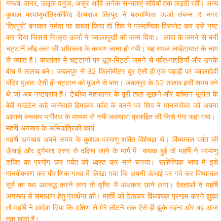
गन्धर्व, वानर, उलूक दनुज, असुर आदि अनेक सभ्यताएं सदियों तक लड़ती रहीं। अन्य
कुशल परमाणुयांत्रिकीविद दैत्यराज त्रिपुर ने परमाण्विक ऊर्जा संपन्न 3 नगर
‘त्रिपुरी’ बनाकर नर्मदा पर कब्जा किया तो शिव ने परमाण्विक विस्फोट कर उसे नष्ट
कर दिया जिससे निःसृत ऊर्जा ने ज्वालामुखी को जन्म दिया। लावा के जमने से बनी
चट्टानें लौह तत्व की अधिकता के कारण जाना हो गयी। यह स्थल लम्हेटाघाट के नाम
से ख्यात है। कालांतर में चट्टानों पर धूल-मिट्टी जमने से पर्वत-पहाडि़याँ और उनके
बीच में तालाब बने। जबलपुर से 32 किलोमीटर दूर ऐसी ही एक पहाड़ी पर ज्वालादेवी
मंदिर मूलतः ऐसी ही चट्टान को पूजने से बना। जबलपुर के 52 तालाब इसी समय बने
थे जो अब नष्टप्राय हैं। टेथीज़ महासागर के पूरी तरह सूख्नने और वर्तमान भूगोल के
बेबी माउंटेन कहे जानेवाले हिमालय पर्वत के बनने पर शिव ने मानसरोवर को अपना
आवास बनाकर भगीरथ के माध्यम से नयी जलधारा प्रवाहित की जिसे गंगा कहा गया।
महर्षि अगस्त्य के अभियांत्रिकी कार्य
महर्षि अगस्त्य अपने समय के कुशल परमाणु शक्ति विशेषज्ञ थे। विंध्याचल पर्वत की
ऊँचाई और दुर्गमता उत्तर से दक्षिण जाने के मार्ग में बाधक हुई तो महर्षि ने परमाणु
शक्ति का प्रयोग कर पर्वत को ध्वस्त कर मार्ग बनाया। साहित्यिक भाषा में इसे
मानवीकरण कर पौराणिक गाथा में लिखा गया कि अपनी ऊंचाई पर गर्व कर विंध्याचल
सूर्य का पथ अवरुद्ध करने लगा तो सृष्टि में अंधकार छाने लगा। देवताओं ने महर्षि
अगस्त्य से समाधान हेतु प्रार्थना की। महर्षि को देखकर विंध्याचल प्रणाम करने झुका
तो महर्षि ने आदेश दिया कि दक्षिण से मेरे लौटने तक ऐसे ही झुके रहना और वह आज
तक झुका है।