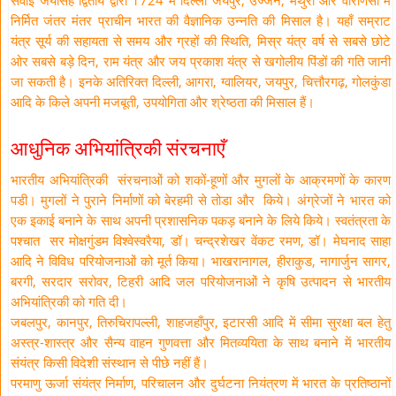
सवाई जयसिंह द्वितीय द्वारा 1724 में दिल्ली जयपुर, उज्जैन, मथुरा और वाराणसी में
निर्मित जंतर मंतर प्राचीन भारत की वैज्ञानिक उन्नति की मिसाल है। यहाँ सम्राट
यंत्र सूर्य की सहायता से समय और ग्रहों की स्थिति, मिस्र यंत्र वर्ष से सबसे छोटे
ओर सबसे बड़े दिन, राम यंत्र और जय प्रकाश यंत्र से खगोलीय पिंडों की गति जानी
जा सकती है। इनके अतिरिक्त दिल्ली, आगरा, ग्वालियर, जयपुर, चित्तौरगढ़, गोलकुंडा
आदि के किले अपनी मजबूती, उपयोगिता और श्रेष्ठता की मिसाल हैं।
आधुनिक अभियांत्रिकी संरचनाएँ
भारतीय अभियांत्रिकी संरचनाओं को शकों-हूणों और मुगलों के आक्रमणों के कारण
पडी। मुगलों ने पुराने निर्माणों को बेरहमी से तोडा और किये। अंग्रेजों ने भारत को
एक इकाई बनाने के साथ अपनी प्रशासनिक पकड़ बनाने के लिये किये। स्वतंत्रता के
पश्चात सर मोक्षगुंडम विश्वेस्वरैया, डॉ। चन्द्रशेखर वेंकट रमण, डॉ। मेघनाद साहा
आदि ने विविध परियोजनाओं को मूर्त किया। भाखरानागल, हीराकुड, नागार्जुन सागर,
बरगी, सरदार सरोवर, टिहरी आदि जल परियोजनाओं ने कृषि उत्पादन से भारतीय
अभियांत्रिकी को गति दी।
जबलपुर, कानपुर, तिरुचिरापल्ली, शाहजहाँपुर, इटारसी आदि में सीमा सुरक्षा बल हेतु
अस्त्र-शास्त्र और सैन्य वाहन गुणवत्ता और मितव्ययिता के साथ बनाने में भारतीय
संयंत्र किसी विदेशी संस्थान से पीछे नहीं हैं।
परमाणु ऊर्जा संयंत्र निर्माण, परिचालन और दुर्घटना नियंत्रण में भारत के प्रतिष्ठानों