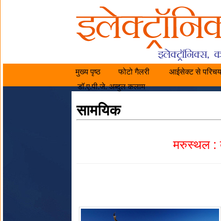
मुख्य पृष्ठ
फोटो गैलरी
आईसेक्ट से परिच
डॉ.ए.पी.जे. अब्दुल कलाम
सामयिक
मरुस्थल : 