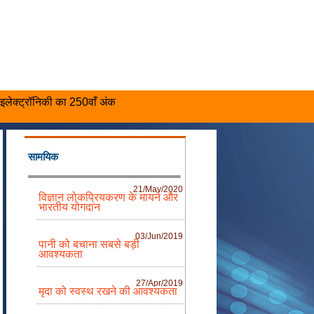
इलेक्ट्रॉनिकी का 250वाँ अंक
सामयिक
21/May/2020
विज्ञान लोकप्रियकरण के मायने और
भारतीय योगदान
03/Jun/2019
पानी को बचाना सबसे बड़ी
आवश्यकता
27/Apr/2019
मृदा को स्वस्थ रखने की आवश्यकता