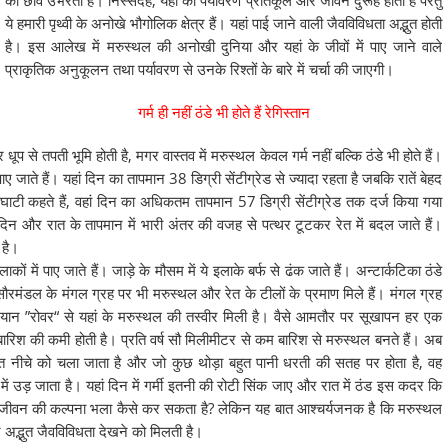
की छवि उभरती है। निस्संदेह, यहां का पर्यावरण प्रतिकूल और जीवन दुरूह होता है परंतु
ये हमारी पृथ्वी के अनोखे भौगोलिक क्षेत्र हैं। यहां पाई जाने वाली जैवविविधता अद्भुत होती
है। इस आलेख में मरुस्थल की अनोखी दुनिया और यहां के जीवों में पाए जाने वाले
प्राकृतिक अनुकूलन तथा पर्यावरण से उनके रिश्तों के बारे में चर्चा की जाएगी।
गर्म ही नहीं ठंडे भी होते हैं रेगिस्तान
प से तपती भूमि होती है, मगर वास्तव में मरुस्थल केवल गर्म नहीं बल्कि ठंडे भी होते हैं।
ान पाए जाते हैं। यहां दिन का तापमान 38 डिग्री सेंटीग्रेड से ज्यादा रहता है जबकि रातें बेहद
ी घाटी कहते हैं, वहां दिन का अधिकतम तापमान 57 डिग्री सेंटीग्रेड तक दर्ज किया गया
। दिन और रात के तापमान में भारी अंतर की वजह से पत्थर टूटकर रेत में बदल जाते हैं।
ण है।
ाकों में पाए जाते हैं। जाड़े के मौसम में ये इलाके बर्फ से ढंक जाते हैं। अन्टार्कटिका ठंडे
, सौरमंडल के मंगल ग्रह पर भी मरुस्थल और रेत के टीलों के प्रमाण मिले हैं। मंगल ग्रह
्ष यान ”रोवर“ से यहां के मरुस्थल की तस्वीर मिली है। वैसे आमतौर पर सूखापन हर एक
रिश की कमी होती है। प्रति वर्ष सौ मिलीमीटर से कम बारिश से मरुस्थल बनते हैं। अब
ुत नीचे को चला जाता है और जो कुछ थोड़ा बहुत पानी धरती की सतह पर होता है, वह
में उड़ जाता है। यहां दिन में गर्मी इतनी की रोटी सिंक जाए और रात में ठंड इस कदर कि
ई जीवन की कल्पना भला कैसे कर सकता है? लेकिन यह बात आश्चर्यजनक है कि मरुस्थल
 अद्भुत जैवविविधता देखने को मिलती है।