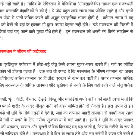
ें नहीं खाते हैं। नामिब के रेगिस्तान में वेल्विशिया (ॅमसूपजेबीपं) नामक एक मरुस्थली
 वनस्पति वैज्ञानिकों ने की है। ये पौधे बहुत लम्बे समय तक जीवित रहते हैं और इनमें
पौधों में पानी संचित करने की अद्भुत प्राकृतिक क्षमता होती है। वर्तमान समय में यह
ो देखें तो वहां के हालात भी कुछ ज्यादा बेहतर नहीं होते। ठंडे मरुस्थल की मिट्टी में
ं यहां पाए जाने वाले मुख्य पौधे होते हैं। इन मरुस्थल की धरती रंग बिरंगे लाइकेन से
ैं।
मरुस्थल में जीवन की जद्दोेजहद
 प्रतिकूल पर्यावरण में छोटे-बड़े जंतु कैसे अपना गुजर-बसर करते हैं। यहां पर जीवित
प्रकोप भी झेलना पड़ता है। एक बात तो स्पष्ट है कि मरुस्थल के भीषण तापमान का असर
र की कोशिकाएं उचित तापमान पर ही ठीक प्रकार से काम कर पाती हैं। अगर तापमान अधिक
लिए मरुस्थल के अधिक तापमान और सूखेपन से बचने के लिए यहां रहने वाले जंतु अनेक
्खी, भृंग, चींटी, दीमक, टिड्डे, बिच्छू और मकडि़यां अपने शरीर की बाहरी त्वचा यानी कि
ह पदार्थ शरीर के अंदर मौजूद पानी को बाहर वाष्पित होने से रोकता है। इस उपाय से इन
डे भी भूमि के नीचे गड्ढों में देते हैं, जहां का तापमान बाहरी तापमान से काफी कम रहता
गर्मी से बचने के लिए ग्रीष्म सुप्तावस्था में चले जाते हैं। इसमें वे भूमि के अंदर जाकर
िल की धड़कन, श्वसन और दूसरी जैविक क्रियाएं मंद पड़ जाती हैं, जिसके नतीजे के रूप में
ात्रिचर होते हैं। मरुस्थल में ये दिन के समय ठंडे और नम सुरंगों में सुस्त पड़े रहते हैं