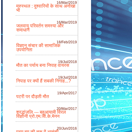
16/Mar/2019
मरुस्थल : दुश्वारियों के साथ अनोखा
भी
16/Mar/2019
जलवायु परिवर्तन समस्या और
समाधान
18/Feb/2019
विज्ञान संचार की सामाजिक
उपयोगिता
19/Jul/2018
मौत का पर्याय बना निपाह वायरस
19/Jul/2018
निपाह पर क्यों हैं सबकी निगाह...?
19/Apr/2017
पटरी पर दौड़ती मौत
20/Mar/2017
श्रद्धांजलि --- बहुआयामी विरल
विज्ञानी प्रो.एम.जी.के.मेनन
20/Jun/2016
एटम बम की तक में आतंकी