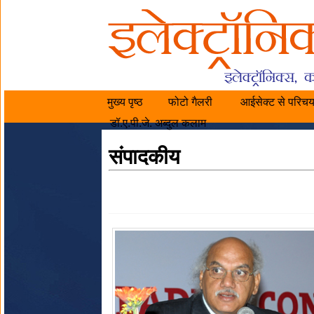
मुख्य पृष्ठ
फोटो गैलरी
आईसेक्ट से परिच
डॉ.ए.पी.जे. अब्दुल कलाम
संपादकीय