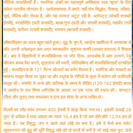
मौलिक उपलब्धियाँ हैं। स्थानिक अंकों का महत्वपूर्ण आविष्कार तथा ‘शून्य’ के लिए
संकेत भारतीय योगदान है। खगोलशास्त्र में हमारे यहाँ पांच सिद्धांत, पैतामह, वसिष्ठ,
सूर्य, पौलिष और रोमक हैं, और यह परम्परा अटूट रही है- आर्यभट्ट (पांचवीं शताब्दी
ईसवी), वराहमिहिर (छठी शताब्दी), ब्रह्म गुप्त (छठी और सातवीं शताब्दी), महावीर (नवीं
शताब्दी), श्रीधर (दसवीं शताब्दी), भास्कर (बारहवीं शताब्दी)।
औषधविज्ञान का उदय बहुत पहले हुआ। बुद्ध के युग में, आत्रेय तक्षशिला में अध्यापक थे
और उनसे अपेक्षाकृत कम उम्र समकालीन सुश्रुत काशी (अथवा बनारस) में शिक्षक
थे। बाद में विज्ञानियों ने शल्यचिकित्सा पर जोर दिया- अण्डकोष में आंत उतरने, पेड़ू
चीरकर बच्चा पैदा करने, मूत्राशय की पथरी, मोतियाबिन्द की शल्यचिकित्साएँ प्रचलित
हुईं। शल्यक्रिया के 121 भिन्न औजारों का वर्णन मिलता है। मलेरिया और मच्छरों का
सम्बन्ध मालूम किया जा चुका था और मधुमेह के रोगियों के मूत्र में शर्करा की उपस्थिति
मालूम थी। कश्मीर में जन्मे और कनिष्क के समय में जीवित (120-162 ईसवी) चरक
ने आत्रेय के एक शिष्य अग्निवेश के आधार पर एक ग्रंथ की रचना की। वाग्भट्ट
(पिता और पुत्र) तथा माधवकर व वृन्द इस क्षेत्र के अन्य व्यक्ति थे।
दिल्ली का लौह-स्तंभ लगभग 400 ईसवी में खड़ा किया गया था। इसकी ऊंचाई 28
फुट से अधिक है तथा आधार का व्यास 16.4 इंच है जो कम होते-होते 12.04 इंच हो
जाता है। यह विशुद्ध, जंग न खाने वाले लोहे का बना है। इसे वे कैसे बना सके?
सुल्तानगंज की बुद्ध की मूर्ति विशुद्ध तांबे की दो परतों से बनी है जो साढ़े सात फुट ऊंचे