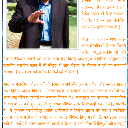
अन्वेषण की सबसे ज्यादा
ज़्ारूरत है। आइये भारत की
विविध परंपराओं में से उदाहरण
के तौर पर हम इस वैज्ञानिक
परंपरा पर दृष्टिपात करते हैं।
विज्ञान का सामान्य अर्थ समझा
जाता है ‘पश्चिमी विज्ञान’ जिसने
अनेक अद्भुत आविष्कारों और
टेक्नॉलॉजिकल यंत्रों को जन्म दिया है। किन्तु आधारभूत वैज्ञानिक सिद्धांत और
तकनीक प्राचीन काल में भी मौजूद थे और विज्ञान के विकास में पूर्व का महत्वपूर्ण
योगदान है। सभ्यता की अनेक निधियाँ पूर्व से मिली हैं।
भारत में प्रारंभिक विज्ञान की दो प्रमुख धाराएँ थीं- प्रथम, गणित और खगोल शास्त्र
तथा द्वितीय, औषध विज्ञान। आपस्तम्बकृत ‘सल्वसूत्र’ में पाइथागोरस के प्रमेयों तथा
अन्य कई विशिष्ट प्रश्नों का सामान्य विवरण है। ‘सल्वसूत्र’ का प्रणयन पाइथागोरस
के बाद के समय में हुआ था, किन्तु उसके विशिष्ट सूत्र निश्चय ही यूनानी नहीं, भारतीय
हैं। वे प्राचीन प्रयोगसिद्ध अंकीय आविष्कार हैं जिनके आधार पर बाद में ज्यामितीय
प्रमेय बने या प्रमेय के आधार पर विकसित विशिष्ट हिन्दू प्रयोग हैं, यह इतना स्पष्ट
नहीं है। संक्षेप में इतना कहना ही काफी है कि हमारे यहाँ गणित में हिन्दुओं की महत्वपूर्ण