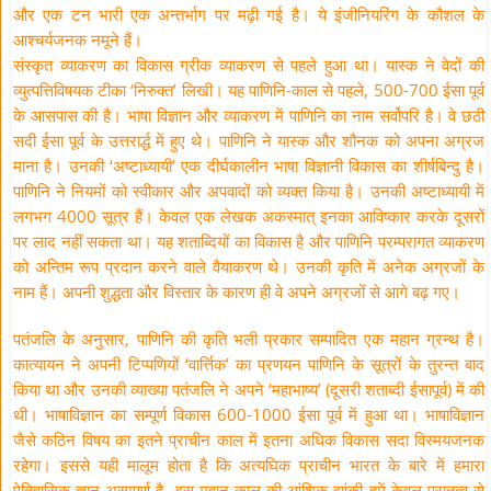
और एक टन भारी एक अन्तर्भाग पर मढ़ी गई है। ये इंजीनियरिंग के कौशल के
आश्चर्यजनक नमूने हैं।
संस्कृत व्याकरण का विकास ग्रीक व्याकरण से पहले हुआ था। यास्क ने वेदों की
व्युत्पत्तिविषयक टीका ‘निरुक्त’ लिखी। यह पाणिनि-काल से पहले, 500-700 ईसा पूर्व
के आसपास की है। भाषा विज्ञान और व्याकरण में पाणिनि का नाम सर्वोपरि है। वे छठी
सदी ईसा पूर्व के उत्तरार्द्ध में हुए थे। पाणिनि ने यास्क और शौनक को अपना अग्रज
माना है। उनकी ‘अष्टाध्यायी’ एक दीर्घकालीन भाषा विज्ञानी विकास का शीर्षबिन्दु है।
पाणिनि ने नियमों को स्वीकार और अपवादों को व्यक्त किया है। उनकी अष्टाध्यायी में
लगभग 4000 सूत्र हैं। केवल एक लेखक अकस्मात् इनका आविष्कार करके दूसरों
पर लाद नहीं सकता था। यह शताब्दियों का विकास है और पाणिनि परम्परागत व्याकरण
को अन्तिम रूप प्रदान करने वाले वैयाकरण थे। उनकी कृति में अनेक अग्रजों के
नाम हैं। अपनी शुद्धता और विस्तार के कारण ही वे अपने अग्रजों से आगे बढ़ गए।
पतंजलि के अनुसार, पाणिनि की कृति भली प्रकार सम्पादित एक महान ग्रन्थ है।
कात्यायन ने अपनी टिप्पणियों ‘वार्त्तिक’ का प्रणयन पाणिनि के सूत्रों के तुरन्त बाद
किया था और उनकी व्याख्या पतंजलि ने अपने ‘महाभाष्य’ (दूसरी शताब्दी ईसापूर्व) में की
थी। भाषाविज्ञान का सम्पूर्ण विकास 600-1000 ईसा पूर्व में हुआ था। भाषाविज्ञान
जैसे कठिन विषय का इतने प्राचीन काल में इतना अधिक विकास सदा विस्मयजनक
रहेगा। इससे यही मालूम होता है कि अत्यघिक प्राचीन भारत के बारे में हमारा
ऐतिहासिक ज्ञान असम्पूर्ण है- इस महान काल की आंशिक झांकी हमें केवल पुरातत्व से