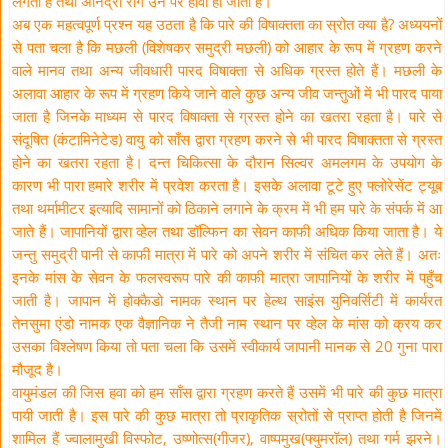
लगती है तथा अनिद्रा रोग उन पर हावी हो जाता है।
अब एक महत्वपूर्ण प्रश्न यह उठता है कि पारे की विषाक्तता का स्रोत क्या है? अध्ययनों
से पता चला है कि मछली (विशेषकर समुद्री मछली) को आहार के रूप में ग्रहण करने
वाले मानव तथा अन्य जीवधारी पारद विषाक्ता से अधिक ग्रस्त होते हैं। मछली के
अलावा आहार के रूप में ग्रहण किये जाने वाले कुछ अन्य जीव जन्तुओं में भी पारद पाया
जाता है जिनके माध्यम से पारद विषाक्ता से ग्रस्त होने का खतरा रहता है। पारे से
संदूषित (कंटामिनेटेड) वायु को साँस द्वारा ग्रहण करने से भी पारद विषाक्तता से ग्रस्त
होने का खतरा रहता है। दन्त चिकित्सा के दौरान सिल्वर अमलगम के उपयोग के
कारण भी पारा हमारे शरीर में प्रवेश करता है। इसके अलावा टूटे हुए फ्लोरेसेंट ट्यूब
तथा थर्मामीटर इत्यादि सामानों को ठिकाने लगाने के क्रम में भी हम पारे के संपर्क में आ
जाते हैं। जापानियों द्वारा व्हेल तथा डॉल्फिन का सेवन काफी अधिक किया जाता है। ये
जन्तु समुद्री पानी से काफी मात्रा में पारे को अपने शरीर में संचित कर लेते हैं। अतः
इनके मांस के सेवन के फलस्वरूप पारे की काफी मात्रा जापानियों के शरीर में पहुँच
जाती है। जापान में होक्कैडो नामक स्थान पर हेल्थ साइंस युनिवर्सिटी में कार्यरत
तेनसुमा एंडो नामक एक वैज्ञानिक ने तैजी नाम स्थान पर व्हेल के मांस को क्रय कर
उसका विश्लेषण किया तो पता चला कि उसमें स्वीकार्य जापानी मानक से 20 गुना पारा
मौजूद है।
वायुमंडल की जिस हवा को हम साँस द्वारा ग्रहण करते हैं उसमें भी पारे की कुछ मात्रा
पायी जाती है। इस पारे की कुछ मात्रा तो प्राकृतिक स्रोतों से प्राप्त होती है जिनमें
शामिल हैं ज्वालामुखी विस्फोट, उष्णोत्स(गीजर), वाष्पमुख(फ्युमरॉल) तथा गर्म झरने।