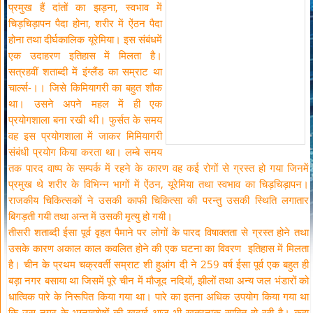
प्रमुख हैं दांतों का झड़ना, स्वभाव में
चिड़चिड़ापन पैदा होना, शरीर में ऐंठन पैदा
होना तथा दीर्घकालिक यूरेमिया। इस संबंधमें
एक उदाहरण इतिहास में मिलता है।
सत्रहवीं शताब्दी में इंग्लैंड का सम्राट था
चार्ल्स-।। जिसे किमियागरी का बहुत शौक
था। उसने अपने महल में ही एक
प्रयोगशाला बना रखी थी। फुर्सत के समय
वह इस प्रयोगशाला में जाकर मिमियागरी
संबंधी प्रयोग किया करता था। लम्बे समय
तक पारद वाष्प के सम्पर्क में रहने के कारण वह कई रोगों से ग्रस्त हो गया जिनमें
प्रमुख थे शरीर के विभिन्न भागों में ऐंठन, यूरेमिया तथा स्वभाव का चिड़चिड़ापन।
राजकीय चिकित्सकों ने उसकी काफी चिकित्सा की परन्तु उसकी स्थिति लगातार
बिगड़ती गयी तथा अन्त में उसकी मृत्यु हो गयी।
तीसरी शताब्दी ईसा पूर्व वृहत पैमाने पर लोगों के पारद विषाक्तता से ग्रस्त होने तथा
उसके कारण अकाल काल कवलित होने की एक घटना का विवरण इतिहास में मिलता
है। चीन के प्रथम चक्रवर्ती सम्राट शी हुआंग दी ने 259 वर्ष ईसा पूर्व एक बहुत ही
बड़ा नगर बसाया था जिसमें पूरे चीन में मौजूद नदियों, झीलों तथा अन्य जल भंडारों को
धात्विक पारे के निरूपित किया गया था। पारे का इतना अधिक उपयोग किया गया था
कि उस नगर के भग्नावशेषों की खुदाई आज भी खतरनाक साबित हो रही है। कहा