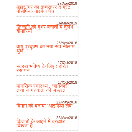
27/Apr/2019
महासागर का कचराघर द ग्रेट
पेसिफिक गारबेज पैच
16/Mar/2019
जिन्दगी को दूभर बनाती ये दुर्लभ
बीमारियाँ
26/Nov/2018
वायु प्रदूषण का नया रूप नीलाभ
धुंध
17/Oct/2018
स्वस्थ भविष्य के लिए : हरित
रसायन
17/Oct/2018
मानसिक स्वास्थ्य : जानकारी
तथा जागरुकता की जरूरत
22/May/2018
दिमाग को बनाया ‘आइडिया लेब’
22/May/2018
किताबों के आइने में ब्रह्मांड
दिखता है